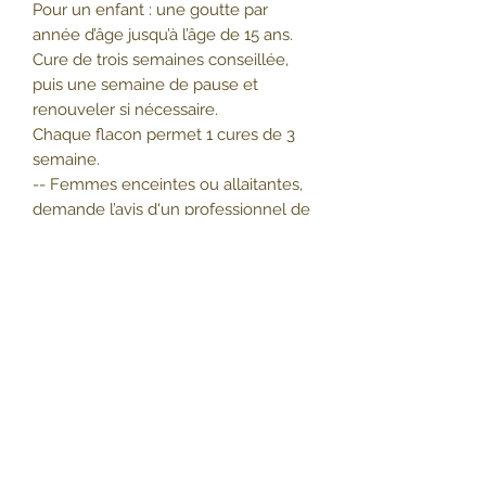
Pour un enfant : une goutte par
année d’âge jusqu’à l’âge de 15 ans.
Cure de trois semaines conseillée,
puis une semaine de pause et
renouveler si nécessaire.
Chaque flacon permet 1 cures de 3
semaine.
-- Femmes enceintes ou allaitantes,
demande l’avis d'un professionnel de
santé.
Ne pas utiliser avant 4 ans chez les
enfants.
Tenir hors de la portée des jeunes
enfants.
En tant que complément alimentaire,
il ne remplace pas une alimentation
équilibrée et variée. Il ne se substitue
pas à votre traitement
médicamenteux.