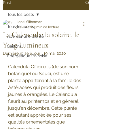
Post
Tous les posts
Lionel Silberman
Tous les posts
9 févr. 2020
3 min de lecture
La Calendula: la solaire, le
Aborder une plante
Yang Lumineux
Saisons
Dernière mise à jour :
19 mai 2020
Énergétique Chinoise
Calendula Officinalis (de son nom 
botanique) ou Souci, est une 
plante appartenant à la famille des 
Astéracées qui produit des fleurs 
jaunes à orangées. Le Calendula 
fleurit au printemps et en général, 
jusqu'en décembre. Cette plante 
est autant appréciée pour ses 
qualités ornementales que 
thérapeutiques.