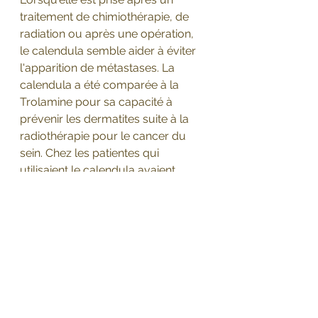
traitement de chimiothérapie, de 
radiation ou après une opération, 
le calendula semble aider à éviter 
l'apparition de métastases. La 
calendula a été comparée à la 
Trolamine pour sa capacité à 
prévenir les dermatites suite à la 
radiothérapie pour le cancer du 
sein. Chez les patientes qui 
utilisaient le calendula avaient 
moins de douleur, inflammation de 
la peau et interruption de leurs 
traitements de radiothérapie.
(Pommier et al., 2004)
Il y aurait bien d'autres choses à 
dire, je finirais ceci par dire que la 
Calendula s'ancre dans le Yang 
Lumineux, le Yangming... N'est elle 