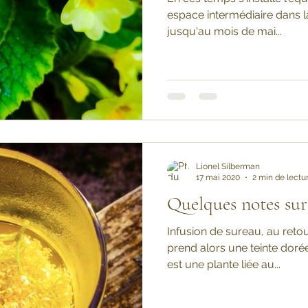
espace intermédiaire dans 
jusqu'au mois de mai...
Lionel Silberman
17 mai 2020
2 min de lectu
Quelques notes sur 
Infusion de sureau, au retour
prend alors une teinte doré
est une plante liée au...