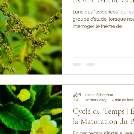
L’une des “évidences” qui es
groupe d’étude, lorsque 
interroger le thème de...
Lionel Silberman
22 mars 2023
4 min de lect
Cycle du Temps | É
la Maturation du P
En ces temps s'installe l'é