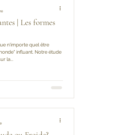
re
ntes | Les formes
ue n'importe quel être
onde" influant. Notre étude
r la...
re
aude ou Froide?