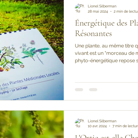
Lionel Silberman
28 mai 2024
2 min de lectu
Énergétique des Pla
Résonantes
Une plante, au même titre q
vivant est un "morceau de m
phyto-énergétique repose su
Lionel Silberman
10 avr. 2024
7 min de lectu
L'Ortie est elle Ch