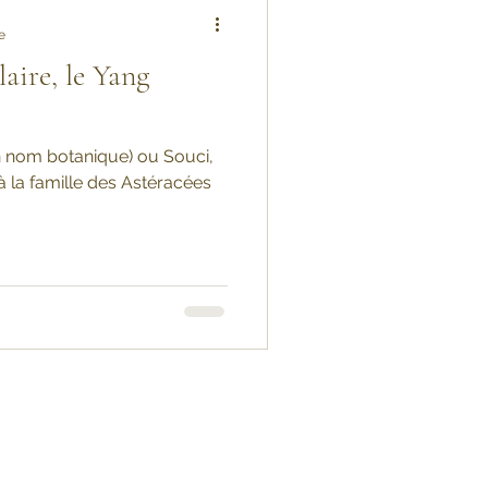
e
laire, le Yang
on nom botanique) ou Souci,
à la famille des Astéracées